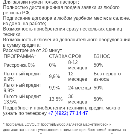
Для заявки нужен только паспорт;
Полностью дистанционная подача заявки из любого
региона РФ;
Подписание договора в любом удобном месте: в салоне,
из дома, на работе;
Возможность приобретения сразу нескольких единиц
техники;
Возможность включения дополнительного оборудования
в сумму кредита;
Рассмотрение от 20 минут.
ПРОГРАММА*
СТАВКА
СРОК
ВЗНОС
8-12
Рассрочка 0%
0%
50%
месяцев
Льготный кредит
12
Без первого
9,9%
9,9%
месяцев
взноса
Льготный кредит
9,9%
24 месяца
50%
9,9%
Льготный кредит
36
13,5%
50%
13,5%
месяцев
Подробности приобретения техники в кредит, можно
узнать по телефону
+7 (4922) 77 14 47
*Программа LOVOL #ПростойВыбор является маркетинговой и
достигается за счет уменьшения стоимости приобретаемой техники на